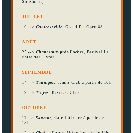
Strasbourg
JUILLET
10 -->
Contrexeville
, Grand Est Open 88
AOÛT
25 -->
Chanceaux-près-Loches
, Festival La
Forêt des Livres
SEPTEMBRE
14 -->
Taninges
, Tennis Club à partir de 10h
19 -->
Troyes
, Business Club
OCTOBRE
11 -->
Saumur
, Café littéraire à partir de
18h
12 -->
Cholet
, l'Autre Usine à partir de 11h