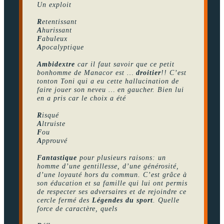
Un exploit
R
etentissant
A
hurissant
F
abuleux
A
pocalyptique
Ambidextre
car il faut savoir que ce petit
bonhomme de Manacor est …
droitier
!! C’est
tonton Toni qui a eu cette hallucination de
faire jouer son neveu … en gaucher. Bien lui
en a pris car le choix a été
R
isqué
A
ltruiste
F
ou
A
pprouvé
Fantastique
pour plusieurs raisons: un
homme d’une gentillesse, d’une générosité,
d’une loyauté hors du commun. C’est grâce à
son éducation et sa famille qui lui ont permis
de respecter ses adversaires et de rejoindre ce
cercle fermé des
Légendes du sport
. Quelle
force de caractère, quels