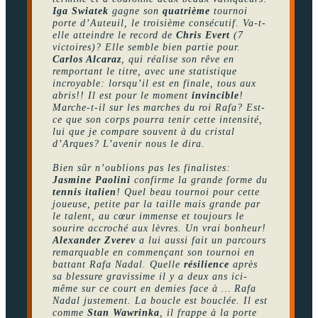
Iga Swiatek
gagne son
quatrième
tournoi
porte d’Auteuil, le troisième consécutif. Va-t-
elle atteindre le record de
Chris Evert
(7
victoires)? Elle semble bien partie pour.
Carlos Alcaraz
, qui réalise son rêve en
remportant le titre, avec une statistique
incroyable: lorsqu’il est en finale, tous aux
abris!! Il est pour le moment
invincible
!
Marche-t-il sur les marches du roi Rafa? Est-
ce que son corps pourra tenir cette intensité,
lui que je compare souvent à du cristal
d’Arques? L’avenir nous le dira.
Bien sûr n’oublions pas les finalistes:
Jasmine Paolini
confirme la grande forme du
tennis italien
! Quel beau tournoi pour cette
joueuse, petite par la taille mais grande par
le talent, au cœur immense et toujours le
sourire accroché aux lèvres. Un vrai bonheur!
Alexander Zverev
a lui aussi fait un parcours
remarquable en commençant son tournoi en
battant Rafa Nadal. Quelle
résilience
après
sa blessure gravissime il y a deux ans ici-
même sur ce court en demies face à … Rafa
Nadal justement. La boucle est bouclée. Il est
comme
Stan Wawrinka
, il frappe à la porte