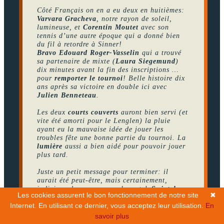
Côté Français on en a eu deux en huitièmes:
Varvara Gracheva
, notre rayon de soleil,
lumineuse, et
Corentin Moutet
avec son
tennis d’une autre époque qui a donné bien
du fil à retordre à Sinner!
Bravo Edouard Roger-Vasselin
qui a trouvé
sa partenaire de mixte (
Laura Siegemund
)
dix minutes avant la fin des inscriptions …
pour
remporter le tournoi
! Belle histoire dix
ans après sa victoire en double ici avec
Julien Benneteau
.
Les deux
courts couverts
auront bien servi (et
vite été amorti pour le Lenglen) la pluie
ayant eu la mauvaise idée de jouer les
troubles fête une bonne partie du tournoi. La
lumière
aussi a bien aidé pour pouvoir jouer
plus tard.
Juste un petit message pour terminer: il
aurait été peut-être, mais certainement,
judicieux de programmer le match
Swiatek-
Les cookies assurent le bon fonctionnement de notre site
✖
Osaka
(on rappelle qu’elles sont ou ont été
n°1 ou pas ?!!) en
night session
? Il a été le
Internet. En utilisant ce dernier, vous acceptez leur utilisation.
En
plus beau match
de la quinzaine femmes-
savoir plus
hommes confondus. C’est juste mon avis, je