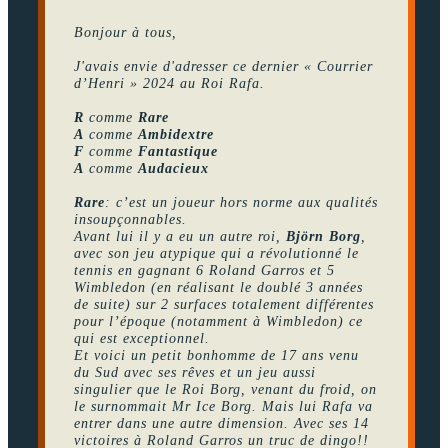
Bonjour à tous,
J'avais envie d'adresser ce dernier « Courrier
d’Henri » 2024 au Roi Rafa.
R
comme
Rare
A
comme
Ambidextre
F
comme
Fantastique
A
comme
Audacieux
Rare
: c’est un joueur hors norme aux qualités
insoupçonnables.
Avant lui il y a eu un autre roi,
Björn Borg
,
avec son jeu atypique qui a révolutionné le
tennis en gagnant 6 Roland Garros et 5
Wimbledon (en réalisant le doublé 3 années
de suite) sur 2 surfaces totalement différentes
pour l’époque (notamment à Wimbledon) ce
qui est exceptionnel.
Et voici un petit bonhomme de 17 ans venu
du Sud avec ses rêves et un jeu aussi
singulier que le Roi Borg, venant du froid, on
le surnommait Mr Ice Borg. Mais lui Rafa va
entrer dans une autre dimension. Avec ses 14
victoires à Roland Garros un truc de dingo!!