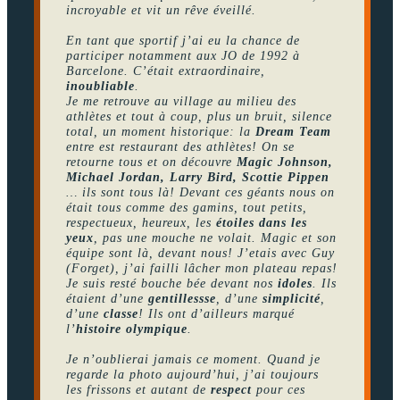
incroyable et vit un rêve éveillé.
En tant que sportif j’ai eu la chance de
participer notamment aux JO de 1992 à
Barcelone. C’était extraordinaire,
inoubliable
.
Je me retrouve au village au milieu des
athlètes et tout à coup, plus un bruit, silence
total, un moment historique: la
Dream Team
entre est restaurant des athlètes! On se
retourne tous et on découvre
Magic Johnson,
Michael Jordan, Larry Bird, Scottie Pippen
… ils sont tous là! Devant ces géants nous on
était tous comme des gamins, tout petits,
respectueux, heureux, les
étoiles dans les
yeux
, pas une mouche ne volait. Magic et son
équipe sont là, devant nous! J’etais avec Guy
(Forget), j’ai failli lâcher mon plateau repas!
Je suis resté bouche bée devant nos
idoles
. Ils
étaient d’une
gentillessse
, d’une
simplicité
,
d’une
classe
! Ils ont d’ailleurs marqué
l’
histoire olympique
.
Je n’oublierai jamais ce moment. Quand je
regarde la photo aujourd’hui, j’ai toujours
les frissons et autant de
respect
pour ces