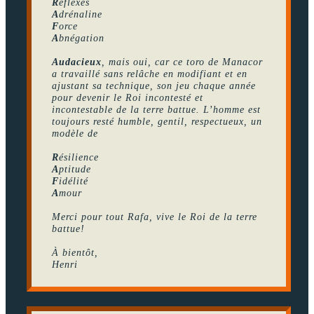
R
éflexes
A
drénaline
F
orce
A
bnégation
Audacieux
, mais oui, car ce toro de Manacor
a travaillé sans relâche en modifiant et en
ajustant sa technique, son jeu chaque année
pour devenir le Roi incontesté et
incontestable de la terre battue. L’homme est
toujours resté humble, gentil, respectueux, un
modèle de
R
ésilience
A
ptitude
F
idélité
A
mour
Merci pour tout Rafa, vive le Roi de la terre
battue!
À bientôt,
Henri