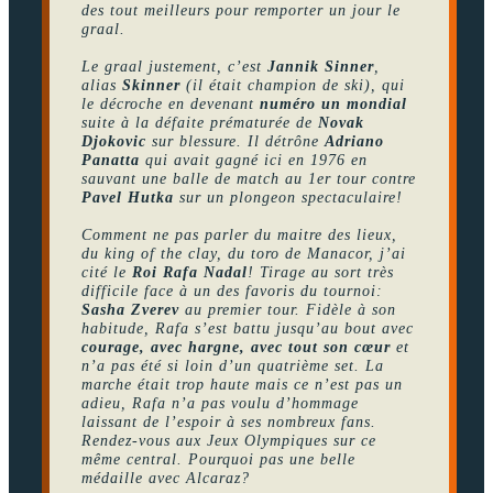
des tout meilleurs pour remporter un jour le
graal.
Le graal justement, c’est
Jannik Sinner
,
alias
Skinner
(il était champion de ski), qui
le décroche en devenant
numéro un mondial
suite à la défaite prématurée de
Novak
Djokovic
sur blessure. Il détrône
Adriano
Panatta
qui avait gagné ici en 1976 en
sauvant une balle de match au 1er tour contre
Pavel Hutka
sur un plongeon spectaculaire!
Comment ne pas parler du maitre des lieux,
du king of the clay, du toro de Manacor, j’ai
cité le
Roi Rafa Nadal
! Tirage au sort très
difficile face à un des favoris du tournoi:
Sasha Zverev
au premier tour. Fidèle à son
habitude, Rafa s’est battu jusqu’au bout avec
courage, avec hargne, avec tout son cœur
et
n’a pas été si loin d’un quatrième set. La
marche était trop haute mais ce n’est pas un
adieu, Rafa n’a pas voulu d’hommage
laissant de l’espoir à ses nombreux fans.
Rendez-vous aux Jeux Olympiques sur ce
même central. Pourquoi pas une belle
médaille avec Alcaraz?