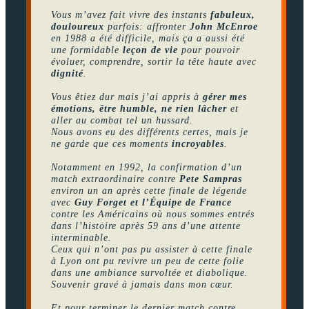
Vous m’avez fait vivre des instants
fabuleux,
douloureux
parfois: affronter
John McEnroe
en 1988 a été difficile, mais ça a aussi été
une formidable
leçon de vie
pour pouvoir
évoluer, comprendre, sortir la tête haute avec
dignité
.
Vous êtiez dur mais j’ai appris à
gérer mes
émotions, être humble, ne rien lâcher
et
aller au combat tel un hussard.
Nous avons eu des différents certes, mais je
ne garde que ces moments
incroyables
.
Notamment en 1992, la confirmation d’un
match extraordinaire contre
Pete Sampras
environ un an après cette finale de légende
avec
Guy Forget et l’Équipe de France
contre les Américains où nous sommes entrés
dans l’histoire après 59 ans d’une attente
interminable.
Ceux qui n’ont pas pu assister à cette finale
à Lyon ont pu revivre un peu de cette folie
dans une ambiance survoltée et diabolique.
Souvenir gravé à jamais dans mon cœur.
Et pour terminer le dernier match contre